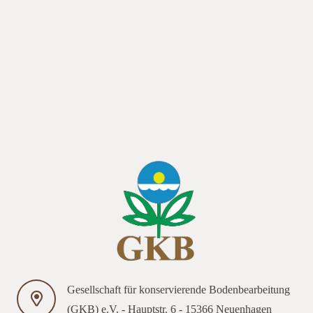
Pflanzenbauliche Maßnahmen diese ersetzen?“ „Fusarium und
andere Fußkrankheiten eindämmen – Welche Anforderungen
stellen sich an das Nacherntemanagement?“ „Maiszünsler –
Monitoring und die nachhaltigen und umweltfreundlichen
Bekämpfungsmöglichkeiten des Maiszünslers“ „Systeme zur
Stoppelbearbeitung – Erfahrungen aus den Maisstoppeltagen in
Triesdorf“
Gesellschaft für konservierende Bodenbearbeitung
(GKB) e.V. - Hauptstr. 6 - 15366 Neuenhagen