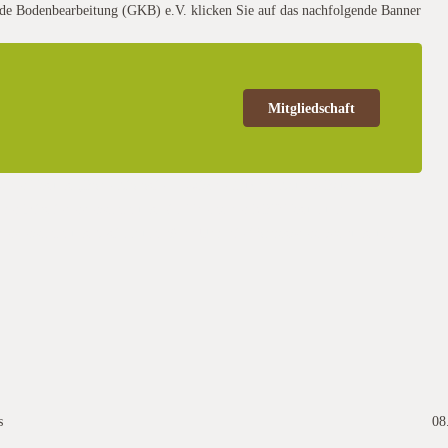
rende Bodenbearbeitung (GKB) e.V. klicken Sie auf das nachfolgende Banner
Mitgliedschaft
a der Tagung „Bodenbiologie – Zwischenfruchtanbau als Baustein im
ihrer Mitgliederversammlung ein. Thema der KBD Tagun und
ederversammlung beginnt um 09.00 Uhr, die Vortragsveranstaltung um
s
08