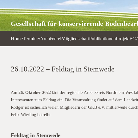
Gesellschaft für konservierende Bodenbearb
Home
Termine/Archiv
Verein
Mitgliedschaft
Publikationen
Projekte
EC
26.10.2022 – Feldtag in Stemwede
Am
26. Oktober 2022
lädt der regionale Arbeitskreis Nordrhein-Westfa
Interessenten zum Feldtag ein. Die Veranstaltung findet auf dem Landwi
Röttger ist sicherlich vielen Mitgliedern der GKB e.V. mittlerweile durc
Felix Wierling betreibt.
Feldtag in Stemwede