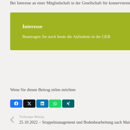
Bei Interesse an einer Mitgliedschaft in der Gesellschaft für konservie
Interesse
Beantragen Sie noch heute die Aufnahme in die GKB
08.02.2017 KBD Feldtag 2021 zu ihrer itgliederversammlung ein. Them
konservierenden Ackerbau““ ein. Die KBD e.V. lädt am 04.02.2020 zu 
„Nachhaltigkeit und Produktivität im zukünftigen Ackerbau“Die Mitgli
10.30 Uhr im Gasthof Zedtlitz
Wenn Sie diesen Beitrag teilen möchten
Vorheriger Beitrag
25.10.2022 – Stoppelmanagement und Bodenbearbeitung nach Mai