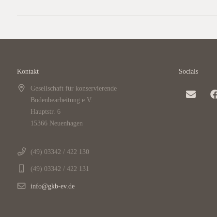
Kontakt
Socials
Gesellschaft für konservierende
Bodenbearbeitung e.V.
Hauptstr. 6
15366 Neuenhagen
(49) 03342 / 422 130
(49) 03342 / 422 131
info@gkb-ev.de