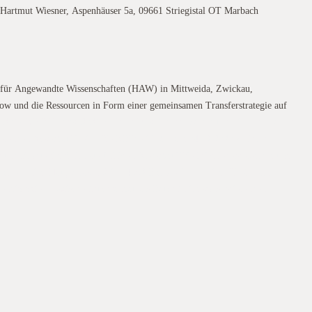
Hartmut Wiesner, Aspenhäuser 5a, 09661 Striegistal OT Marbach
n für Angewandte Wissenschaften (HAW) in Mittweida, Zwickau,
ow und die Ressourcen in Form einer gemeinsamen Transferstrategie auf
.2017 KBD Feldtag 2021 zu ihrer Mitgliederversammlung ein. Thema der
erenden Ackerbau““ ein. Die KBD e.V. lädt am 04.02.2020 zu ihrer
 und Produktivität im zukünftigen Ackerbau“Die Mitgliederversammlung
of Zedtlitz, Hauptstraße 32 in 04552 Borna OT Zedtlitz. Die ädt am
nbiologie – Zwischenfruchtanbau als Baustein im konservierenden