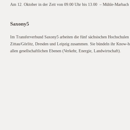
Am 12. Oktober in der Zeit von 09.00 Uhr bis 13.00 – Mühle-Marbach 
Saxony5
Im Transferverbund Saxony5 arbeiten die fünf sächsischen Hochschule
Zittau/Görlitz, Dresden und Leipzig zusammen. Sie bündeln ihr Know-h
allen gesellschaftlichen Ebenen (Verkehr, Energie, Landwirtschaft).
08.02
Tagung „Bodenbiologie – Zwischenfruchtanbau als Baustein im konservi
Mitgliederversammlung ein. Thema der KBD Tagun und „Nachhaltigkeit
beginnt um 09.00 Uhr, die Vortragsveranstaltung um 10.30 Uhr im Gasth
08.02.2017 zu ihrer Mitgliederversammlung ein. Thema der Tagung Bode
Ackerbau““ ein. Die Mitgliederversamml