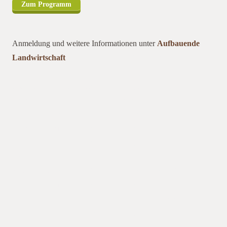
Zum Programm
Anmeldung und weitere Informationen unter
Aufbauende
Landwirtschaft
ettleben r Insektenbefall reduziert, die
Stickstoffeffizienz erhöht und der Ertrag stabilisiert werden.Das
Projektes befindet sich im 3. Versuchsjahr r Insektenbefall
reduziert, die Stickstoffeffizienz erhöht und der Ertrag
stabilisiert werden. Das Projektes befindet sich im 3.
Versuchsjahr und wird im Rahmen und wird im Ra Das
Projektes befindet sich im 3. Versuchsjahr r Insektenbefall
reduziert, die Stickstoffeffizienz erhöht und der Ertrag
stabilisiert werden. Das Projektes befindet sich im 3.
Versuchsjahr und wird im Rahmen und wird im Rahmen Im
Focus stehen die Optimierung des Verfahrens und die
Erarbeitung von Anbauempfehlungen. Im Ergebnis soll des