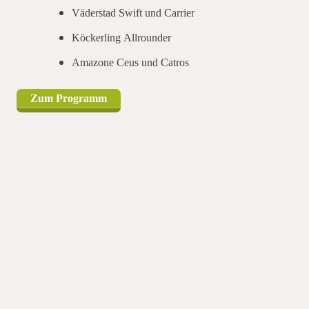
Väderstad Swift und Carrier
Köckerling Allrounder
Amazone Ceus und Catros
Zum Programm
Die Maschinenvorführung soll einen Überblick über am Markt
verfügbare, bewährte und neue Techniken, angefangen vom
klassischen Pflug bis zur Direktsaatdrillmaschine und
Parallelfahrsystemen geben.
Die Besucher können sich vor Ort ein Bild von der
Arbeitsweise und Arbeitsqualität der Maschinen im Feldeinsatz
auf einem großzügigen Vorführgelände machen. Überblick
über am Markt verfügbare, bewährte und neue Techniken,
angefangen vom klassischen Pflug bis zur
Direktsaatdrillmaschine und allelfahrsystemen geben. Besucher