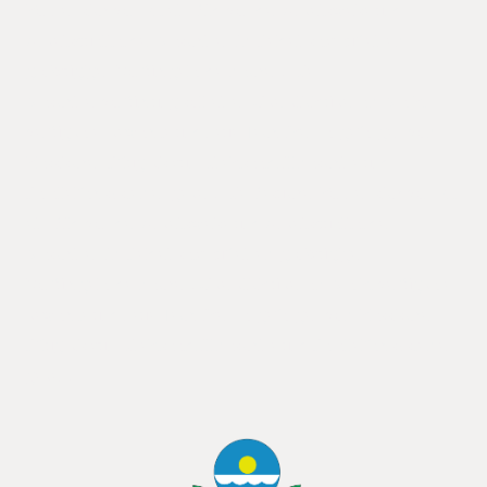
können sich vor Ort ein Bild von der Arbeitsweise und
Arbeitsqualität der Maschinen im Feldeinsatz auf einem
großzügigen Vorführgelände machen. Die
Maschinenvorführung soll einen Überblick über am Markt
verfügbare, bewährte und neue Techniken, angefangen vom
klassischen Pflug bis zur Direktsaatdrillmaschine und
Parallelfahrsystemen geben. Die Besucher können sich vor Ort
ein Bild von der Arbeitsweise und Arbeitsqualität der
Maschinen im Feldeinsatz auf einem großzügigen
Vorführgelände machen. Überblick über am Markt verfügbare,
bewährte und neue Techniken, angefangen vom klassischen
Pflug bis zur Direktsaatdrillmaschine und Parallelfahrsystemen
geben.