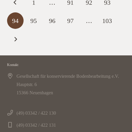
1
…
91
92
93
94
95
96
97
…
103
Kontakt
Gesellschaft für konservierende Bodenbearbeitung e.V.
Hauptstr. 6
15366 Neuenhagen
(49) 03342 / 422 130
(49) 03342 / 422 131