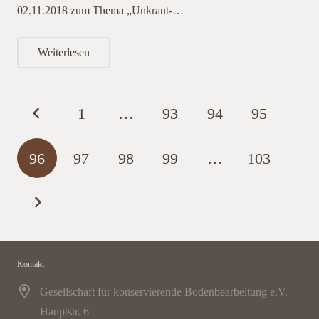
02.11.2018 zum Thema „Unkraut-…
Weiterlesen
1
…
93
94
95
96
97
98
99
…
103
Kontakt
Gesellschaft für konservierende Bodenbearbeitung e.V.
Hauptstr. 6