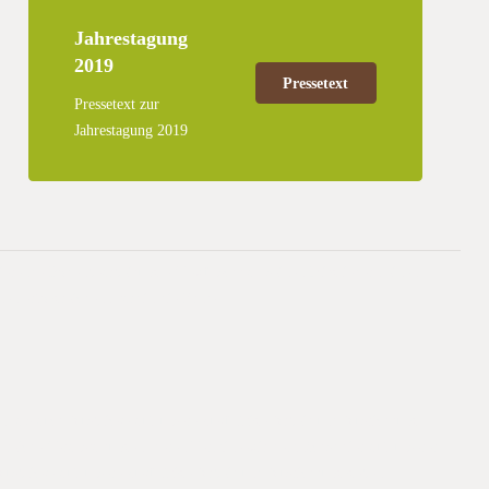
Jahrestagung
2019
Pressetext
Pressetext zur
Jahrestagung 2019
vierende Bodenbearbeitung e.V. wünscht all seinen Mitgliedern einen
n erfolgreichen Start in die Ernte.
n, als auch Ausblicke auf unsere zukünftige Arbeit und Ausrichtung
hlreiche Veranstaltungen, deren Termine wir demnächst hier auf unserer
Ausblicke auf unsere zukünftige Arbeit und Ausrichtung geben.