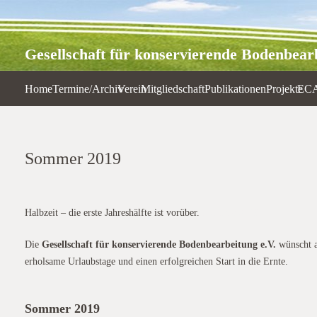
Gesellschaft für konservierende Bodenbearb
Home
Termine/Archiv
Verein
Mitgliedschaft
Publikationen
Projekte
EC
Sommer 2019
Halbzeit – die erste Jahreshälfte ist vorüber.
Sommer 2019
Die
Gesellschaft für konservierende Bodenbearbeitung e.V.
wünscht a
erholsame Urlaubstage und einen erfolgreichen Start in die Ernte.
Sommer 2019