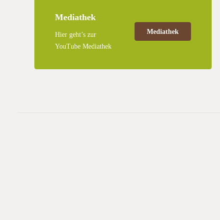
Mediathek
Mediathek
Hier geht’s zur
YouTube Mediathek
Halbzeit – die erste Jahreshälfte ist vorüber.
Die Gesellschaft für konser
schönen Sommer, soweit möglich ein paar erholsame Urlaubstage und eine
Sommer 2019
Feldtagen und Exkursionen sowohl über unsere bisherige Arbeit berichte
geben. Selbstverständlich planen wir auch in der zweiten Jahreshälfte za
Homepage veröffentlichen werden. bisherige Arbeit berichten, als auch 