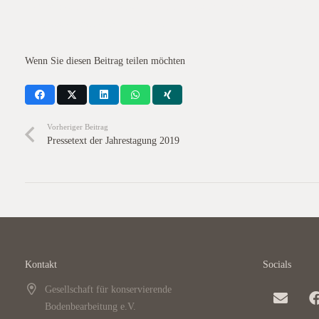
Selbstverständlich planen wir auch in der zweiten Jahreshälfte zahlreich
Homepage veröffentlichen werden.
Wenn Sie diesen Beitrag teilen möchten
Vorheriger Beitrag
Pressetext der Jahrestagung 2019
Kontakt
Socials
Gesellschaft für konservierende
Bodenbearbeitung e.V.