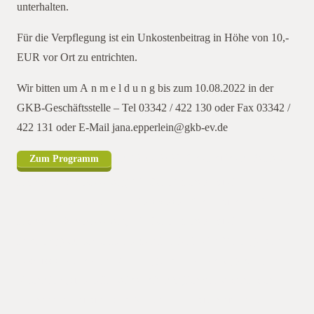
unterhalten.
Für die Verpflegung ist ein Unkostenbeitrag in Höhe von 10,-
EUR vor Ort zu entrichten.
Wir bitten um A n m e l d u n g bis zum 10.08.2022 in der
GKB-Geschäftsstelle – Tel 03342 / 422 130 oder Fax 03342 /
422 131 oder E-Mail jana.epperlein@gkb-ev.de
Am 12.08.2022 findet auf dem Betrieb
Zum Programm
Fromme, Zum Rieseberg 4 in 38154 Scheppau ein
Feldrandgespräch statt.Am 12.08.2022 findet auf dem Betrieb
Fromme, Zum Rieseberg 4 in 38154 Scheppau ein
Feldrandgespräch statt.Das Seminar ist in eine Vortrags- und
Diskussionsrunde am Vormittag und eine Feldbegehung am
Nachmittag unterteilt, bei der die möglichkeit besteht, sich
erschiedene Kulturen und Maschinen anzuschauen.Als