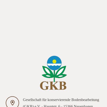
Referenten haben wir unsere langjährigen Mitglieder Burkhard
Fromme, Thomas Sander und Ulrich Zink gewinnen
können.Leider kann das Seminar nicht mit mehr als 20
Personen durchgeführt werden, es besteht schon die
Überlegung, weitere Seminare anzubieten, sollte die Zahl der
Anmeldungen doch höher als erwartet sein.Die Kosten des
Seminars belaufen sich incl. Verpflegung auf 40,- EUR.
Gesellschaft für konservierende Bodenbearbeitung
(GKB) e.V. - Hauptstr. 6 - 15366 Neuenhagen