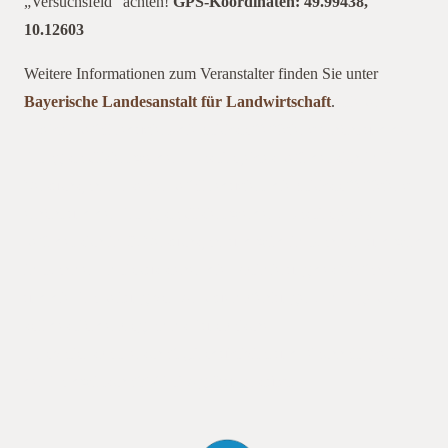
„Versuchsfeld“ achten!
GPS-Koordinaten: 49.99438,
10.12603
Weitere Informationen zum Veranstalter finden Sie unter
Bayerische Landesanstalt für Landwirtschaft
.
ettleben r
Insektenbefall reduziert, die Stickstoffeffizienz erhöht und der
Ertrag stabilisiert werden. Das Projektes befindet sich im 3.
Versuchsjahr r Insektenbefall reduziert, die Stickstoffeffizienz
erhöht und der Ertrag stabilisiert werden. Das Projektes
befindet sich im 3. Versuchsjahr und wird im Rahmen und wird
im Rahmen Im Focus stehen die Optimierung des Verfahrens
und die Erarbeitung von Anbauempfehlungen. Im Ergebnis
soll des Förderprogramms Europäische
Innovationspartnerschaft „Produktivität und Nachhaltigkeit in
der Landwirtschaft“ (EIP Agri) unterstützt.