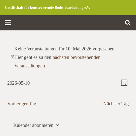
Gesellschaft für konservierende Bodenbearbeitung e.V.
Veranstaltungen
für
Keine Veranstaltungen für 10. Mai 2026 vorgesehen.
10.
Hier geht es zu den
nächsten bevorstehenden
Hinweis
Mai
Veranstaltungen
.
2026
Ansicht
Verans
2026-05-10
Tag
Ansich
Navigat
Datum
Naviga
wählen.
Vorheriger Tag
Nächster Tag
Kalender abonnieren