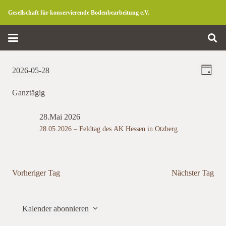
Gesellschaft für konservierende Bodenbearbeitung e.V.
Ansicht
Verans
Veranstaltungen
2026-05-28
Tag
Ansich
Navigat
für
Datum
Naviga
Ganztägig
28.
wählen.
Mai
28.Mai 2026
2026
28.05.2026 – Feldtag des AK Hessen in Otzberg
Vorheriger Tag
Nächster Tag
Kalender abonnieren