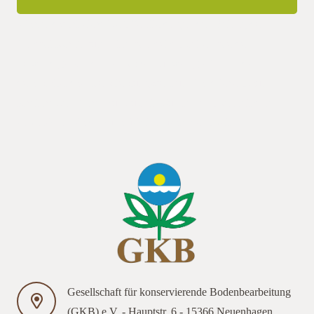
Während zahlreiche Veröffentlichungen den Beitrag der
Landwirtschaft zum Klimawandel darstellen, werden
notwendige Reaktionen bisher nur wenig erörtert oder
veranstaltet das Dienstleistungszentrum Ländlicher Raum
Rheinhessen-Nahe-Hunsrück in Zusammenarbeit mit dem
Arbeitskren-Nahe-Hunsrück in Zusammenarbeit
Gesellschaft für konservierende Bodenbearbeitung
(GKB) e.V. - Hauptstr. 6 - 15366 Neuenhagen