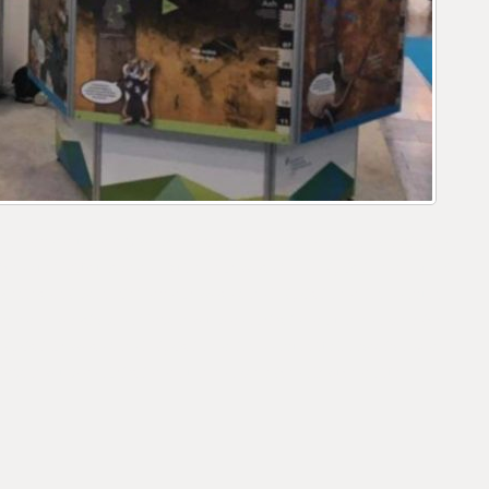
 Vertreter unserer Gesellschaft gemeinsam mit Vertretern des regionalen
räche zur Verfügung stehen.Auf dem Messegelände Leipzig in der
Halle 02
lschaft gemeinsam mit Vertret Messegelände Leipzig in der, im Zentrum
tretern des regionalen Verbandes unseren Mitgliedern und den zahlreichen
ipzig inMessegelände Leipzig in der, im Zentrum für Innovation, werden
Verbandes unseren Mitgliedern und den zahlreichen Besuchern für