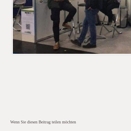
Auf dem Messegelände Leipzig in der, im Zentrum für Innovation, werden
Verbandes unseren Mitgliedern und den zahlreichen Besuchern für Gesp
Stand F17
, im Zentrum für Innovation, werden Vertreter unserer Gesel
für Innovation, werden Vertreter unserer Gesellschaft gemeinsam mit Ver
Besuchern für Gespräche zur Verfügung stehen.Auf dem Messegelände Le
Vertreter unserer Gesellschaft gemeinsam mit Vertretern des regionalen 
Gespräche zur Verfügung stehen.Auf dem Messegelände Leipzig in
Wenn Sie diesen Beitrag teilen möchten