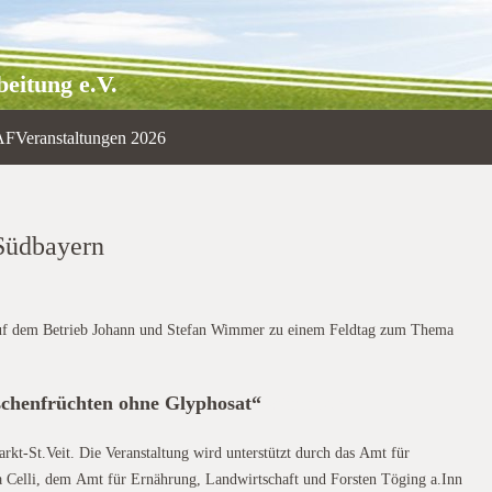
eitung e.V.
AF
Veranstaltungen 2026
Südbayern
auf dem Betrieb Johann und Stefan Wimmer zu einem Feldtag zum Thema
schenfrüchten ohne Glyphosat“
Wimmer
kt-St.Veit. Die Veranstaltung wird unterstützt durch das Amt für
a Celli, dem Amt für Ernährung, Landwirtschaft und Forsten Töging a.Inn