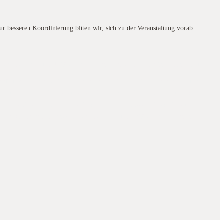
 besseren Koordinierung bitten wir, sich zu der Veranstaltung vorab
n laden am 07. Juni 2019 auf dem Betrieb Johann und Stefan Wimmer zu
egrünungen und Gras im Frühjahr – ohne Chemie“
ein.Die GKB e.V. und
ohann und Stefan Wimmer zu einem Feldtag zum Thema beginnt um 09.00
men Sie bitte dem beigefügten Programm. Zur besseren Koordinierung
d der Arbeitskreis Südbayern laden am 07. Juni 2019 auf dem Betrieb