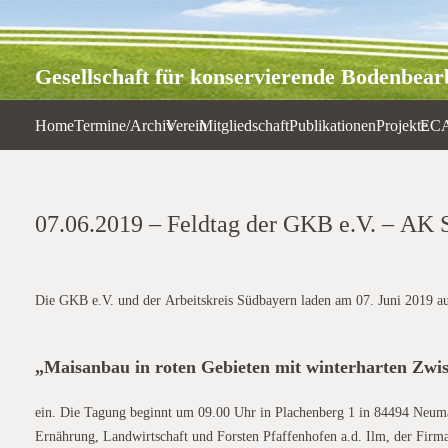
Gesellschaft für konservierende Bodenbearb
Home
Termine/Archiv
Verein
Mitgliedschaft
Publikationen
Projekte
EC
07.06.2019 – Feldtag der GKB e.V. – AK 
Die GKB e.V. und der Arbeitskreis Südbayern laden am 07. Juni 2019 
„Maisanbau in roten Gebieten mit winterharten Zwi
ein. Die Tagung beginnt um 09.00 Uhr in Plachenberg 1 in 84494 Neumar
Ernährung, Landwirtschaft und Forsten Pfaffenhofen a.d. Ilm, der Firm