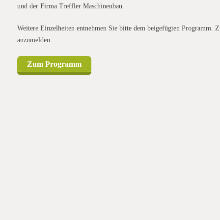
und der Firma Treffler Maschinenbau.
Weitere Einzelheiten entnehmen Sie bitte dem beigefügten Programm. Zur
anzumelden.
Zum Programm
Die GKB e.V. und der Arbeitskreis Südbayer
einem Feldtag zum Thema
„Möglichkeiten zur Bearbeitung von Winterb
der Arbeitskreis Südbayern laden am 07. Juni 2019 auf dem Betrieb J
Uhr im Gasthaus Vogelsang in Weichering. Weitere Einzelheiten entneh
bitten wir, sich zu der Veranstaltung vorab anzumeldenDie GKB e.V. un
Johann und Stefan Wimmer zu einem Feldtag zum Thema