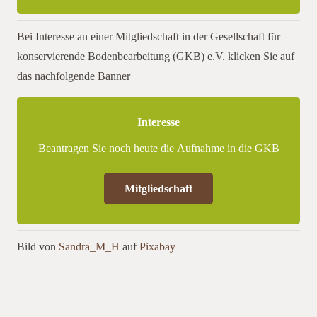
Bei Interesse an einer Mitgliedschaft in der Gesellschaft für
konservierende Bodenbearbeitung (GKB) e.V. klicken Sie auf
das nachfolgende Banner
Interesse
Beantragen Sie noch heute die Aufnahme in die GKB
Mitgliedschaft
Bild von
Sandra_M_H
auf
Pixabay
Am 24.10.2019 lädt das Landwirtschaftsamt des Landratsamt
Karlsruhe und die GKB e.V. zum Bodenfruchtbarkeitstag nach
Bretten ein. Am Vormittag gibt es im Clubhaus Bretten