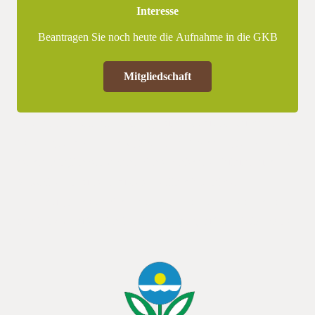
Interesse
Beantragen Sie noch heute die Aufnahme in die GKB
Mitgliedschaft
Das Seminar ist in eine Vortrags- und Diskussionsrunde am
Vormittag und eine Feldbegehung am Nachmittag unterteilt, bei
der die möglichkeit besteht, sich erschiedene Kulturen und
Maschinen anzuare anzubieten, sollte die Zahl der
Anmeldungen doch höher als erwartet sein.Die Kosten des
Seminars belaufen sich incl. Verpflegung auf 40,- EUR./span>