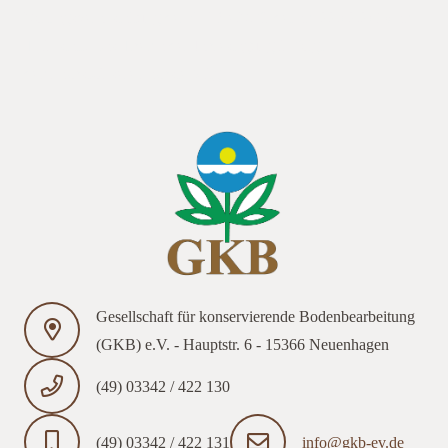
Vortragsveranstaltung der GKB e.V. findet am 22.02.2018 am
TI in statt. Das Thema der Jahrestagung in folgt
demnächst
Unsere nächste Mitg
Gesellschaft für konservierende Bodenbearbeitung
(GKB) e.V. - Hauptstr. 6 - 15366 Neuenhagen
(49) 03342 / 422 130
(49) 03342 / 422 131
info@gkb-ev.de