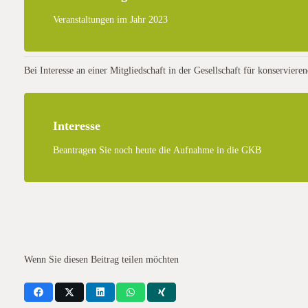
Veranstaltungen im Jahr 2023
Bei Interesse an einer Mitgliedschaft in der Gesellschaft für konservie
Interesse
Beantragen Sie noch heute die Aufnahme in die GKB
Das Seminar ist in eine Vortrags- und Diskussionsrunde am Vormittag un
besteht, sich erschiedene Kulturen und Maschinen anzuare anzubieten, s
des Seminars belaufen sich incl. Verpflegung auf 40,- EUR./span>
Wenn Sie diesen Beitrag teilen möchten