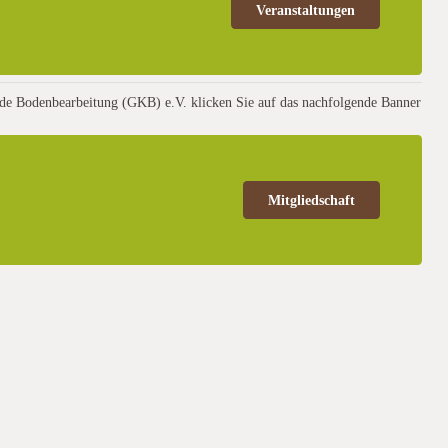
Veranstaltungen
rende Bodenbearbeitung (GKB) e.V. klicken Sie auf das nachfolgende Banner
Mitgliedschaft
d eine Feldbegehung am Nachmittag unterteilt, bei der die möglichkeit
ollte die Zahl der Anmeldungen doch höher als erwartet sein.Die Kosten