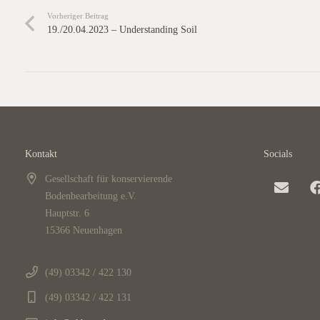
Vorheriger Beitrag
19./20.04.2023 – Understanding Soil
Kontakt
Socials
Gesellschaft für konservierende
Bodenbearbeitung e.V.
Hauptstr. 6
15366 Neuenhagen
(49) 03342 / 422 130
(49) 03342 / 422 131