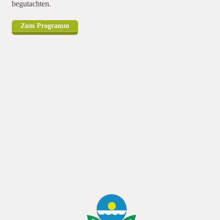
begutachten.
esistenzdruck im Ackerbau zu
Zum Programm
verzeichnen. Mit der Fachtagung wird die Problematik des
Ackerfuchsschwanzmanagements umfassend aus
verschiedenen Blickwinkeln beleuchtet. Die Referenten warten
mit fundierten praktischen Erfahrungen auf und berichten aus
verschiedenrbeitskreis Nordrhein-Westfalen auf dem Betrieb
von Landwirt Felix welche Erfahrungen bislang gemacht
wurden. GKB-Mitglied Felix lingrbeitskreisleiter) wird über
seine Erfahrungen berichten und die Besichtigung seines
Feldversuches ermöglichen. Resistenzdruck im Ackerbau
zuverzeichnen