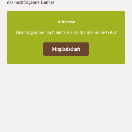
das nachfolgende Banner
Interesse
Beantragen Sie noch heute die Aufnahme in die GKB
Mitgliedschaft
zu den Am 25.05.2023 findet ein Feldtag auf dem Hof der
Universität Hohenheim, Institut für Pflanzenschutz, Fachgebiet
Herbologie, Am 25.05.2023 findet ein Feldtag auf dem Hof
der Universität Hohenheim, Institut für Pflanzenschutz,
Fachgebiet Herbologie, Versuchsstation Agrarwissenschaften,
Standort Hof Vorträge „Pflanzenschutz optimieren: Wirkung &
Abdrift im Griff“ (Jürgen Winter, Lechler GmbH)„Die Zukunft
der Pflanzenschutztechnik im Ackerbau“ (Dr. Michael Spaeth,