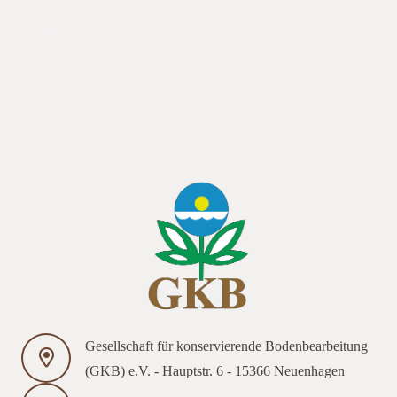
Hohenheim) Neben den Fachvorträgen erwartet Sie eine
Versuchsbesichtigung und eine ausgiebige Felderrundfahrt.
statt. Feldtag der Universität Hohenheim 2023 Vorträge,
Standort Hof statt. derzeit umfangreich eingesetzten
Eiweißträgern. Versuchsstation Agrarwissenschaften, Standort
Hof statt in der Tierfütterung, wie Sojaextraktionsschrot.
Gesellschaft für konservierende Bodenbearbeitung
(GKB) e.V. - Hauptstr. 6 - 15366 Neuenhagen