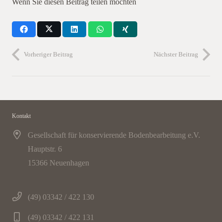
Wenn Sie diesen Beitrag teilen möchten
Vorheriger Beitrag
Nächster Beitrag
Kontakt
Gesellschaft für konservierende Bodenbearbeitung e.V.
Hauptstr. 6
15366 Neuenhagen
(49) 03342 / 422 130
(49) 03342 / 422 131