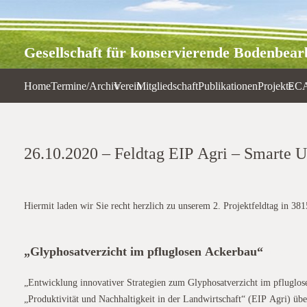
Gesellschaft für konservierende Bodenbearb
Home
Termine/Archiv
Verein
Mitgliedschaft
Publikationen
Projekte
EC
26.10.2020 – Feldtag EIP Agri – Smarte 
Hiermit laden wir Sie recht herzlich zu unserem 2. Projektfeldtag in 3
„Glyphosatverzicht im pfluglosen Ackerbau“
glentor
„Entwicklung innovativer Strategien zum Glyphosatverzicht im pfluglos
„Produktivität und Nachhaltigkeit in der Landwirtschaft“ (EIP Agri) übe