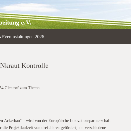
eitung e.V.
AF
Veranstaltungen 2026
UNkraut Kontrolle
8154 Glentorf zum Thema
Begleitpflanzen
f
en Ackerbau“ – wird von der Europäische Innovationspartnerschaft
r die Projektlaufzeit von drei Jahren gefördert, um verschiedene