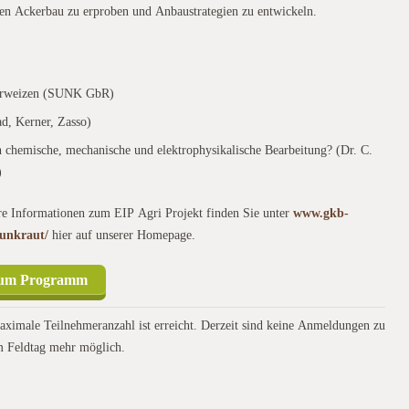
en Ackerbau zu erproben und Anbaustrategien zu entwickeln.
terweizen (SUNK GbR)
ad, Kerner, Zasso)
h chemische, mechanische und elektrophysikalische Bearbeitung? (Dr. C.
)
re Informationen zum EIP Agri Projekt finden Sie unter
www.gkb-
/unkraut/
hier auf unserer Homepage.
um Programm
aximale Teilnehmeranzahl ist erreicht. Derzeit sind keine Anmeldungen zu
m Feldtag mehr möglich.
ktenbefall reduziert, die Stickstoffeffizienz erhöht und der Ertrag