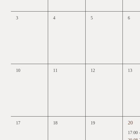
0
0
0
0
3
4
5
6
Veranstaltungen,
Veranstaltungen,
Veranstaltungen,
Verans
0
0
0
0
10
11
12
13
Veranstaltungen,
Veranstaltungen,
Veranstaltungen,
Verans
1
20
0
0
0
17
18
19
Verans
Veranstaltungen,
Veranstaltungen,
Veranstaltungen,
17:00
20.08.