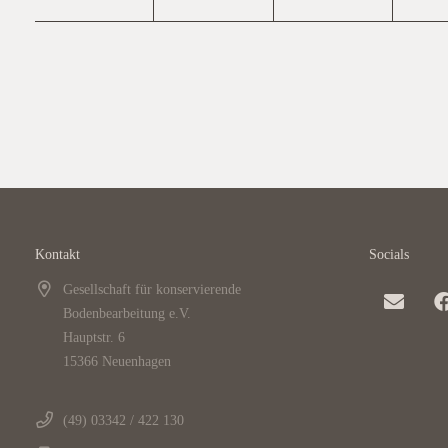
Kontakt
Socials
Gesellschaft für konservierende
Bodenbearbeitung e.V.
Hauptstr. 6
15366 Neuenhagen
(49) 03342 / 422 130