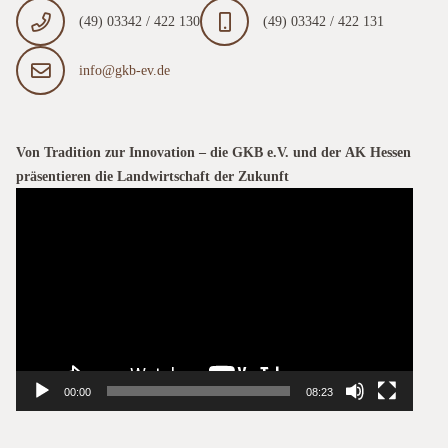
(49) 03342 / 422 130
(49) 03342 / 422 131
info@gkb-ev.de
Von Tradition zur Innovation – die GKB e.V. und der AK Hessen
präsentieren die Landwirtschaft der Zukunft
Video-
Player
00:00
08:23