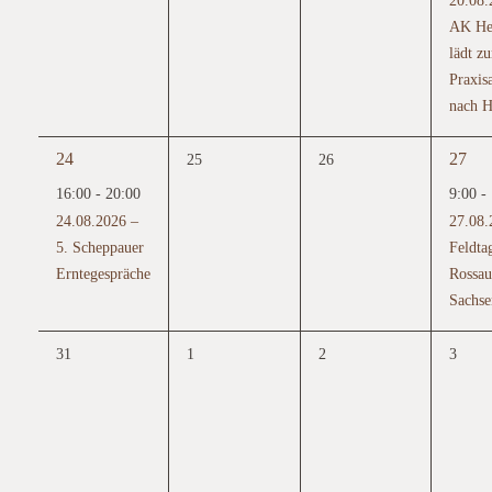
AK He
lädt z
Praxis
nach 
1
1
24
27
0
0
25
26
Veranstaltung,
Verans
Veranstaltungen,
Veranstaltungen,
16:00
-
20:00
9:00
-
24.08.2026 –
27.08.
5. Scheppauer
Feldta
Erntegespräche
Rossau
Sachse
0
0
0
0
31
1
2
3
Veranstaltungen,
Veranstaltungen,
Veranstaltungen,
Verans