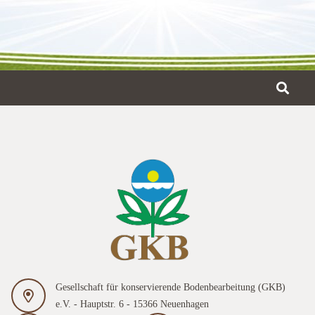
en-
altung
ten-
ion
tion
Gesellschaft für konservierende Bodenbearbeitung (GKB)
e.V. - Hauptstr. 6 - 15366 Neuenhagen