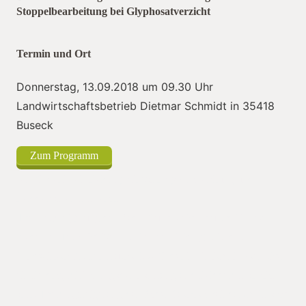
Stoppelbearbeitung bei Glyphosatverzicht
Termin und Ort
Donnerstag, 13.09.2018 um 09.30 Uhr
Landwirtschaftsbetrieb Dietmar Schmidt in 35418
Buseck
Zum Programm
Am findet in ein Feldtag mit Vortragsveranstaltung und
Felddemonstration statt.
Thema „Steigerung der Bodenfruchtbarkeit durch Einsatz
moderner Technik“ Veranstalter des Feldtages ist das
Landwirtschaftsamt Bruchsal. A findet in Kraichtal-Oberacker
ein Feldtag mit Vortragsveranstaltung und Felddemonstration
statt. Thema „Steigerung der Bodenfruchtbarkeit durch Einsatz