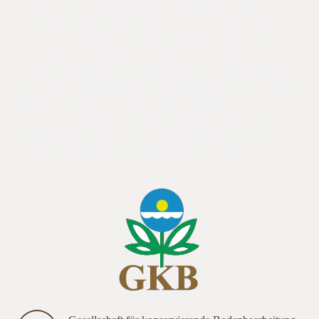
moderner Technik“ Veranstalter des Feldtages ist das
Landwirtschaftsamt Bruchsal. Am findet in ein Feldtag mit
Vortragsveranstaltung und Felddemonstration statt. Thema
„Steigerung der Bodenfruchtbarkeit durch Einsatz moderner
Technik“ Veranstalter des Feldtages ist das Landwirtschaftsamt
Bruchsal. A findet in beracker ein Feldtag mit
Vortragsveranstaltung und Felddemonstration statt. Thema
„Steigerung der Bodenfruchtbarkeit durch Einsatz