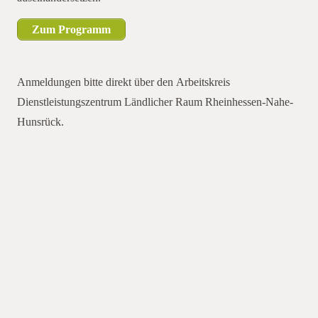
Zum Programm
Anmeldungen bitte direkt über den Arbeitskreis
Dienstleistungszentrum Ländlicher Raum Rheinhessen-Nahe-
Hunsrück.
Während zahlreiche Veröffentlichungen den Beitrag
der Landwirtschaft zum Klimawandel darstellen, werden
notwendige Reaktionen bisher nur wenig erörtert. Vor diesem
Hintergrund veranstaltet das Dienstleistungszentrum Ländlicher
Raum Rheinhessen-Nahe-Hunsrück in Zusammenarbeit mit
dem Arbeitskreis Konservierende Bodenbearbeitung
Rheinland-Pfalz und der GKB e.V. die Anmeldungen bitte
direkt über den Arbeitskreis Dienstleistungszentrum Ländlicher
Raum Rheinhessen-Nahe-Hunsrück.werden notwendige
Reaktionen bisher nur wenig erörtert. Vor diesem Hintergrund