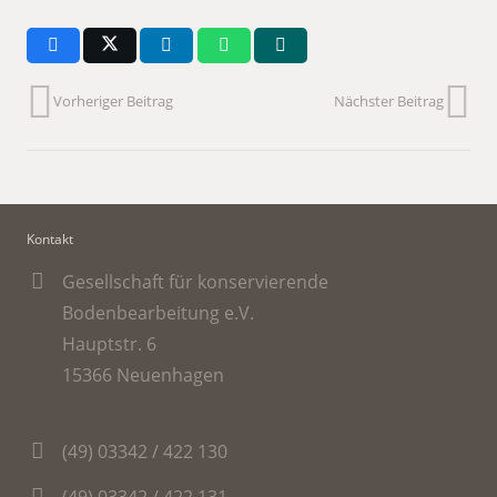
Vorheriger Beitrag
Nächster Beitrag
Kontakt
Gesellschaft für konservierende
Bodenbearbeitung e.V.
Hauptstr. 6
15366 Neuenhagen
(49) 03342 / 422 130
(49) 03342 / 422 131