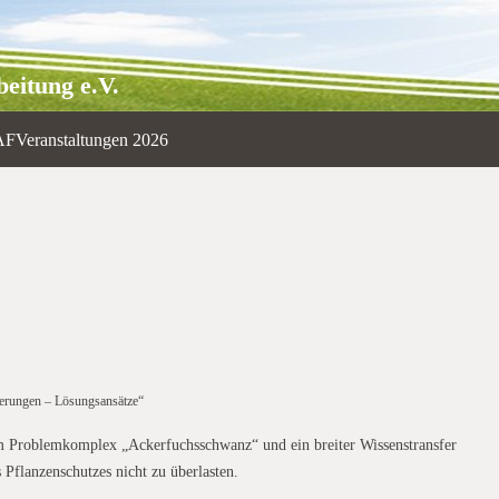
eitung e.V.
AF
Veranstaltungen 2026
erungen – Lösungsansätze“
zum Problemkomplex „Ackerfuchsschwanz“ und ein breiter Wissenstransfer
flanzenschutzes nicht zu überlasten.