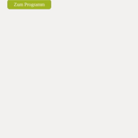
Zum Programm
Am 21.09.2016 findet eine Veranstaltung des Landesamt für
Umwelt, Landwirtschaft und Geologie des Freistaat Sachsen
und der Beratungsgesellschaft für konservierende
Bodenbearbeitung/ Direktsaat in Sachsen UG zum Thema
„Direktsaat Winterweizen“ Sachsen statt. Am 21.09.2016
findet eine Veranstaltung des Landesamt für Umwelt,
Landwirtschaft und Geologie des Freistaat Sachsen und der
Beratungsgesellschaft für konservierende Bodenbearbeitung/
Direktsaat in Sachsen UG zum Thema „Direktsaat
Winterweizen“ Sachsen statt. Am 21.09.2016 findet eine
Veranstaltung des Landesamt für Umwelt, Landwirtschaft und
Geologie des Freistaat Sachsen und der Beratungsgesellschaft
für konservierende Bodenbearbeitung/ Direktsaat in Sachsen
UG zum Thema „Direktsaat Winterweizen“ Sachsen statt.