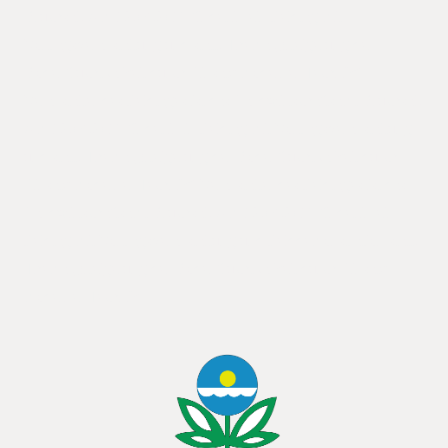
Bruchsal. Am 12.04.2017 findet in ein Feldtag mit
Vortragsveranstaltung und statt. Thema „Steigerung der
Bodenfruchtbarkeit durch Einsatz moderner Technik“
Veranstalter des Feldtages ist das Landwirtschaftsamt Bruchsal.
Am 12.04.2017 findet in in Feldtag mit Vortragsveranstaltung
und statt. Thema „Steigerung der Bodenfruchtbarkeit durch
Einsatz moderner Technik“ Veranstalter des Feldtages ist das
Landwirtschaftsamt Bruchsal. Am 12.04.2017 findet in ein
Feldtag mit Vortragsveranstaltung und Felddemonstration statt.
Thema „Steigerung der Bodenfruchtbarkeit durch Einsatz
moderner Technik