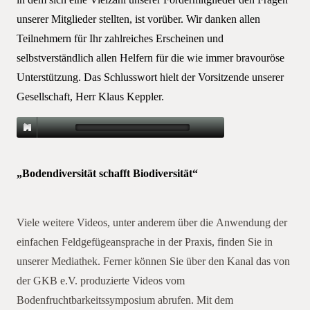
Der Vortrag steht für unsere Mitglieder im PDF-Format
unserer Mitglieder stellten, ist vorüber. Wir danken allen
zum Download bereit –
Zum PDF-Dokument
Teilnehmern für Ihr zahlreiches Erscheinen und
selbstverständlich allen Helfern für die wie immer bravouröse
Der Vortrag als Audio-Mitschnitt
Unterstützung. Das Schlusswort hielt der Vorsitzende unserer
Gesellschaft, Herr Klaus Keppler.
Wie gewohnt können Sie sich den Vortrag, neben weiteren
Beiträgen, auch über unsere YouTube-Mediathek anhören.
„Bodendiversität schafft Biodiversität“
Mitgliederversammlung 2020
Viele weitere Videos, unter anderem über die Anwendung der
einfachen Feldgefügeansprache in der Praxis, finden Sie in
unserer Mediathek. Ferner können Sie über den Kanal das von
der GKB e.V. produzierte Videos vom
Bodenfruchtbarkeitssymposium abrufen. Mit dem