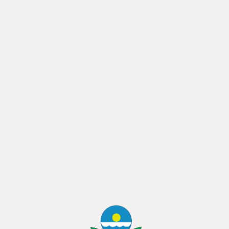
demnächst zur Verfügung. Vorträge stehen den Mitgliedern der
GKB e.V. unter dem Punkt
„Info/Archiv/Mitgliederversammlungen“ im PDF-Format zum
Nachlesen oder als Live-Stream zum Nachhören demnächst
zur Verfügung. an alle Helfer, durch deren Unterstützung es
erneut eine rundherum gelungene Veranstaltung war. ren
demnächst zur Verfügung. Vorträge stehen den Mitgliedern der
GKB e.V. unter dem Punkt
„Info/Archiv/Mitgliederversammlungen“ im PDF-Format zum
Nachlesen oder als Live-Stream zum Nachhören demnächst
zur Verfügung. an alle Helfer, durch deren Unterstützung es
erneut eine rundherum gelungene Veranstaltung war. ren
demnächst zur Verfügung.