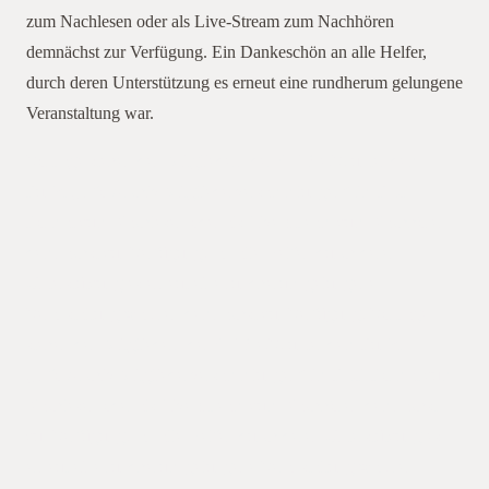
zum Nachlesen oder als Live-Stream zum Nachhören
demnächst zur Verfügung. Ein Dankeschön an alle Helfer,
durch deren Unterstützung es erneut eine rundherum gelungene
Veranstaltung war.
Vorträge stehen den Mitgliedern der GKB e.V. unter dem
Punkt „Info/Archiv/Mitgliederversammlungen“ im PDF-
Format zum Nachlesen oder als Live-Stream zum Nachhören
demnächst zur Verfügung. an alle Helfer, durch deren
Unterstützung es erneut eine rundherum gelungene
Veranstaltung war. ren demnächst zur Verfügung. Vorträge
stehen den Mitgliedern der GKB e.V. unter dem Punkt
„Info/Archiv/Mitgliederversammlungen“ im PDF-Format zum
Nachlesen oder als Live-Stream zum Nachhören demnächst
zur Verfügung. an alle Helfer, durch deren Unterstützung es
erneut eine rundherum gelungene Veranstaltung war. ren