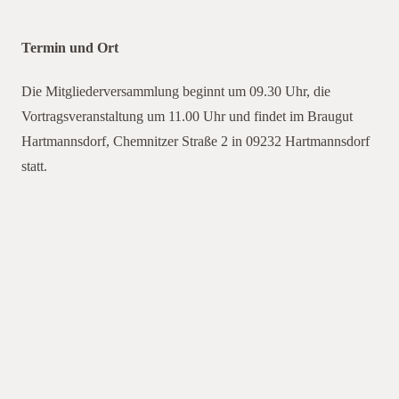
Termin und Ort
Die Mitgliederversammlung beginnt um 09.30 Uhr, die
Vortragsveranstaltung um 11.00 Uhr und findet im Braugut
Hartmannsdorf, Chemnitzer Straße 2 in 09232 Hartmannsdorf
statt.
08.02.2017 zu ihrer Mitgliederversammlung ein. Thema
der Tagung „Bodenbiologie – Zwischenfruchtanbau als
Baustein im konservierenden Ackerbau““ ein. Die KBD e.V.
lädt am 04.02.2020 zu ihrer Mitgliederversammlung ein.
Thema der KBD Tagun und „Nachhaltigkeit und Produktivität
im zukünftigen Ackerbau“Die Mitgliederversammlung beginnt
um 09.00 Uhr, die Vortragsveranstaltung um 10.30 Uhr im
Gasthof Zedtlitz, Hauptstraße 32 in 04552 Borna OT
Zedtlitz. Die ädt am 08.02.2017 zu ihrer
Mitgliederversammlung ein. Thema der Tagung Bodenbiologie