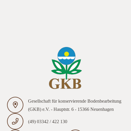
– Zwischenfruchtanbau als Baustein im konservierenden
Ackerbau““ ein. Die Mitgliederversammlung beginnt um 09.00
Uhr, die Vortragsveranstaltung um 10.30 Uhr im Gasthof
Zedtlitz, Hauptstraße 32 in 04552 Borna OT Zedtlitz.
Gesellschaft für konservierende Bodenbearbeitung
(GKB) e.V. - Hauptstr. 6 - 15366 Neuenhagen
(49) 03342 / 422 130