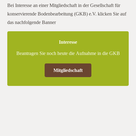
Bei Interesse an einer Mitgliedschaft in der Gesellschaft für
konservierende Bodenbearbeitung (GKB) e.V. klicken Sie auf
das nachfolgende Banner
Interesse
Beantragen Sie noch heute die Aufnahme in die GKB
Mitgliedschaft
in jedem Jahr gibt Thomas Wahren einen Einblick in seinen
Betrieb und präsentiert Kabelsketal_2023 seine
landwirtschaftlichen Flächen. Auch diesmal wird der Boden im
Bei Interesse an einer Mitgliedschaft in der Gesellschaft für
konservierende Bodenbearbeitung (GKB) e.V. klicken stehen.
Dabei soll vor allem auf den uf das nachfolgende