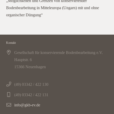
„Möglichkeiten und Grenzen von konservierender
Datenschutzrichtlinie von
Youtube
zu und
Bodenbearbeitung in Mitteleuropa (Ungarn) mit und ohne
akzeptieren die Verwendung von Cookies.
organischer Düngung“
Immer Youtube-Videos auf allen Seiten laden.
Video laden
Kontakt
Gesellschaft für konservierende Bodenbearbeitung e.V.
Hauptstr. 6
15366 Neuenhagen
(49) 03342 / 422 130
(49) 03342 / 422 131
info@gkb-ev.de