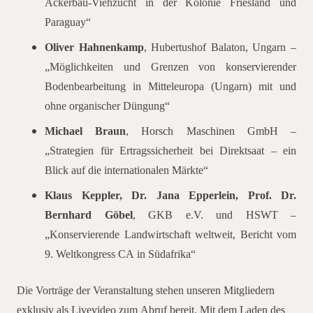
Ackerbau-Viehzucht in der Kolonie Friesland und
Paraguay“
Oliver Hahnenkamp
, Hubertushof Balaton, Ungarn –
„Möglichkeiten und Grenzen von konservierender
Bodenbearbeitung in Mitteleuropa (Ungarn) mit und
ohne organischer Düngung“
Michael Braun
, Horsch Maschinen GmbH –
„Strategien für Ertragssicherheit bei Direktsaat – ein
Blick auf die internationalen Märkte“
Klaus Keppler, Dr. Jana Epperlein, Prof. Dr.
Bernhard Göbel
, GKB e.V. und HSWT –
„Konservierende Landwirtschaft weltweit, Bericht vom
9. Weltkongress CA in Südafrika“
Die Vorträge der Veranstaltung stehen unseren Mitgliedern
exklusiv als Livevideo zum Abruf bereit. Mit dem Laden des