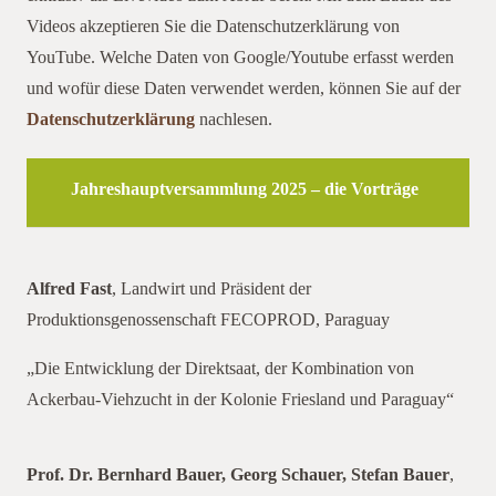
Videos akzeptieren Sie die Datenschutzerklärung von
YouTube. Welche Daten von Google/Youtube erfasst werden
und wofür diese Daten verwendet werden, können Sie auf der
Datenschutzerklärung
nachlesen.
Jahreshauptversammlung 2025 – die Vorträge
Alfred Fast
, Landwirt und Präsident der
Indem Sie dieses Video laden, stimmen Sie der
Produktionsgenossenschaft FECOPROD, Paraguay
Datenschutzrichtlinie von
Youtube
zu und
„Die Entwicklung der Direktsaat, der Kombination von
akzeptieren die Verwendung von Cookies.
Ackerbau-Viehzucht in der Kolonie Friesland und Paraguay“
Immer Youtube-Videos auf allen Seiten laden.
Video laden
Prof. Dr. Bernhard Bauer, Georg Schauer, Stefan Bauer
,
Indem Sie dieses Video laden, stimmen Sie der