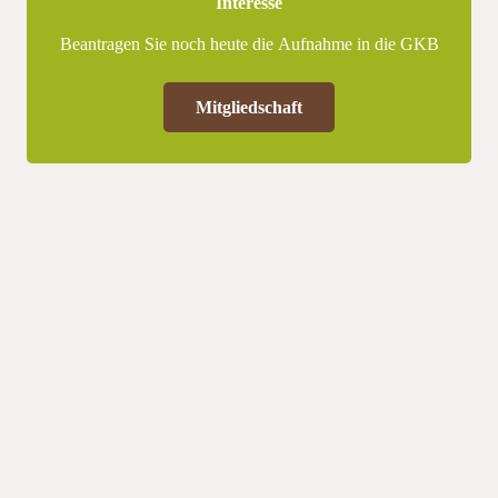
Interesse
Beantragen Sie noch heute die Aufnahme in die GKB
Mitgliedschaft
m 24.10.2019 lädt das Landwirtschaftsamt des Landratsamt
Karlsruhe und die GKB e.V. zum Bodenfruchtbarkeitstag nach
Bretten ein. Am Vormittag gibt es im Clubhaus Bretten-Büchig
eine Vortragsveranstaltung, am Nachmittag werden auf zwei
Betrieben die Versuche Am Vormittag gibt es im Clubhaus
Bretten-Büchig eine Vortragsveranstaltung, am Nachmittag
werden auf zwei Betrieben die Versuche verschiedener Firmen
mit verschiedener Firmen mit Am Vormittag gibt es im
Clubhaus Bretten-Büchig eine Vortragsveranstaltung, am
Nachmittag werden auf zwei Betrieben die Versuche
verschiedener Firmen mit schenfruchtmischungen zu sehen