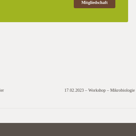
Mitgliedschaft
d eine Feldbegehung am Nachmittag unterteilt, bei der die möglichkeit
ollte die Zahl der Anmeldungen doch höher als erwartet sein.Die Kosten
ler
17.02.2023 – Workshop – Mikrobiologie 