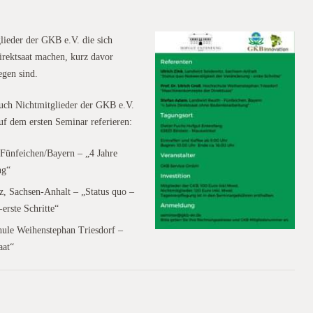
lieder der GKB e.V. die sich
irektsaat machen, kurz davor
egen sind.
auch Nichtmitglieder der GKB e.V.
f dem ersten Seminar referieren:
 Fünfeichen/Bayern – „4 Jahre
ng“
z, Sachsen-Anhalt – „Status quo –
erste Schritte“
hule Weihenstephan Triesdorf –
aat“