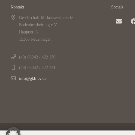
Kontakt
Socials
Gesellschaft für konservierende
Bodenbearbeitung e.V.
Hauptstr. 6
15366 Neuenhagen
(49) 03342 / 422 130
(49) 03342 / 422 131
info@gkb-ev.de