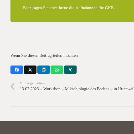
Beantragen Sie noch heute die Aufnahme in die GKB
Das Seminar ist in eine Vortrags- und Diskussionsrunde am Vormittag un
besteht, sich erschiedene Kulturen und Maschinen anzuare anzubieten, s
des Seminars belaufen sich incl. Verpflegung auf 40,- EUR./span>
Wenn Sie diesen Beitrag teilen möchten
Vorheriger Beitrag
13.02.2023 – Workshop – Mikrobiologie des Bodens – in Uttenwei