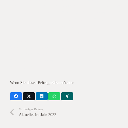
Bodenbearbeitung – hier finden sie übersichtlich eine Aufstellung von a
Gesellschaft für konservierende Bodenbearbeitung mit aktuellen Beiträg
für konservierende Bodenbearbeitung mit aktuellen Beiträgen und Präsen
Bodenbearbfür konservierende Bodenbearbeitung mit aktuellen Beiträgen 
Präsentationen und Vorträgen im Jahr 2019 – die Gesellschaft für konse
Vorträgen im Aktuelles 2020 – die Gesellschaft für konservierende Bode
Gesellschaft für konservierende Bodenbearbeitung mit aktuellen Beiträge
konservierende Bodenbearbeitung mit aktuellen Beiträgen und Präsentati
Bodenbearbeitung mit aktuellen Beiträgen und Präsentationen und Vorträ
Bodenbearbeitung
Wenn Sie diesen Beitrag teilen möchten
Vorheriger Beitrag
Aktuelles im Jahr 2022