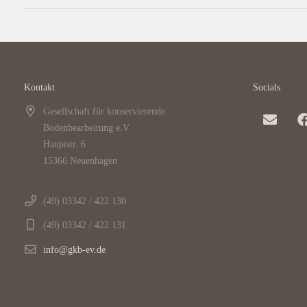
Kontakt
Socials
Gesellschaft für konservierende
Bodenbearbeitung e.V.
Hauptstr. 6
15366 Neuenhagen
(49) 03342 / 422 130
(49) 03342 / 422 131
info@gkb-ev.de